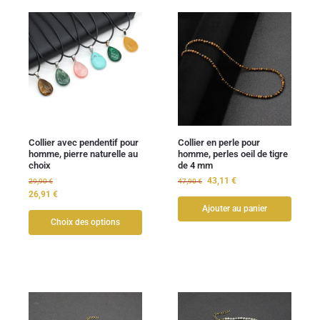
Collier avec pendentif pour
Collier en perle pour
homme, pierre naturelle au
homme, perles oeil de tigre
choix
de 4 mm
43,11
€
29,90
€
47,90
€
26,91
€
Ajouter au panier
Choix des options