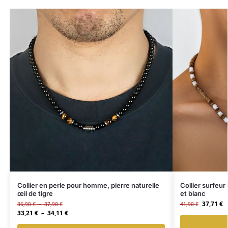
Collier en perle pour homme, pierre naturelle
Collier surfeu
œil de tigre
et blanc
37,71
€
36,90
€
–
37,90
€
41,90
€
33,21
€
–
34,11
€