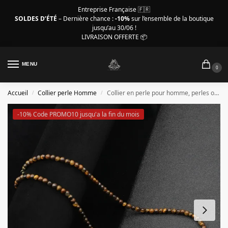
Entreprise Française 🇫🇷
SOLDES D’ÉTÉ
– Dernière chance :
-10%
sur l’ensemble de la boutique
jusqu’au 30/06 !
LIVRAISON OFFERTE 📦
MENU
0
Accueil
Collier perle Homme
Collier en perle pour homme, perles oeil de tigre de 4 mm
/
/
-10% Code PROMO10 jusqu'a la fin du mois