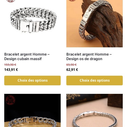
Bracelet argent Homme –
Bracelet argent Homme –
Design cubain massif
Design os de dragon
159,90
€
69,90
€
143,91
€
62,91
€
Choix des options
Choix des options