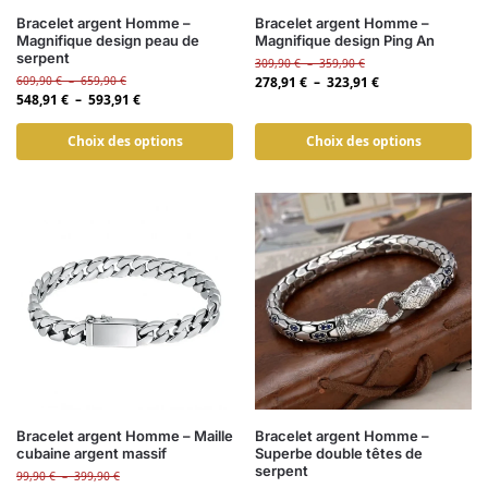
Bracelet argent Homme –
Bracelet argent Homme –
Magnifique design peau de
Magnifique design Ping An
serpent
309,90
€
–
359,90
€
609,90
€
–
659,90
€
278,91
€
–
323,91
€
548,91
€
–
593,91
€
Choix des options
Choix des options
Bracelet argent Homme – Maille
Bracelet argent Homme –
cubaine argent massif
Superbe double têtes de
serpent
99,90
€
–
399,90
€