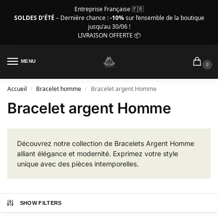
Entreprise Française 🇫🇷
SOLDES D’ÉTÉ
– Dernière chance :
-10%
sur l’ensemble de la boutique
jusqu’au 30/06 !
LIVRAISON OFFERTE 📦
MENU
0
Accueil
Bracelet homme
Bracelet argent Homme
/
/
Bracelet argent Homme
Découvrez notre collection de Bracelets Argent Homme
alliant élégance et modernité. Exprimez votre style
unique avec des pièces intemporelles.
SHOW FILTERS