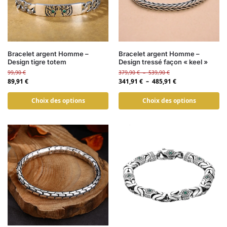
Bracelet argent Homme –
Bracelet argent Homme –
Design tigre totem
Design tressé façon « keel »
99,90
€
379,90
€
–
539,90
€
89,91
€
341,91
€
–
485,91
€
Choix des options
Choix des options