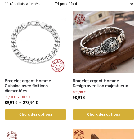
11 résultats affichés
Bracelet argent Homme –
Bracelet argent Homme –
Cubaine avec finitions
Design avec lion majestueux
diamantées
109,90
€
99,90
€
–
309,90
€
98,91
€
89,91
€
–
278,91
€
Choix des options
Choix des options