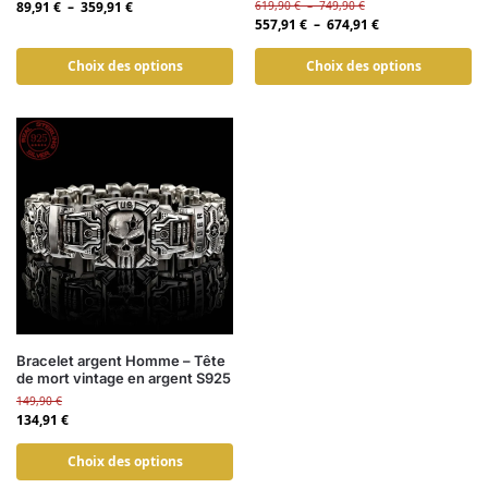
89,91
€
–
359,91
€
619,90
€
–
749,90
€
557,91
€
–
674,91
€
Choix des options
Choix des options
Bracelet argent Homme – Tête
de mort vintage en argent S925
149,90
€
134,91
€
Choix des options