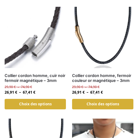
Collier cordon homme, cuir noir
Collier cordon homme, fermoir
fermoir magnétique – 3mm
couleur or magnétique – 3mm
29,90
€
–
74,90
€
29,90
€
–
74,90
€
26,91
€
–
67,41
€
26,91
€
–
67,41
€
Choix des options
Choix des options