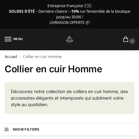
Entreprise Française 🇫🇷
SOLDES D’ÉTÉ
– Dernière chance :
-10%
sur l’ensemble de la boutique
jusqu’au 30/06 !
LIVRAISON OFFERTE 📦
MENU
0
Accueil
Collier en cuir Homme
/
Collier en cuir Homme
Découvrez notre collection de colliers en cuir homme, des
accessoires élégants et intemporels qui subliment votre
style au quotidien.
SHOW FILTERS