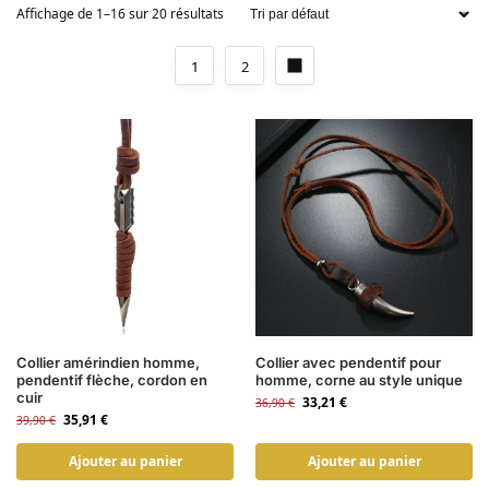
Affichage de 1–16 sur 20 résultats
1
2
Collier amérindien homme,
Collier avec pendentif pour
pendentif flèche, cordon en
homme, corne au style unique
cuir
33,21
€
36,90
€
35,91
€
39,90
€
Ajouter au panier
Ajouter au panier