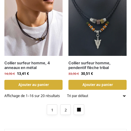
Collier surfeur homme, 4
Collier surfeur homme,
anneaux en métal
pendentif flèche tribal
13,41
€
30,51
€
14,90
€
33,90
€
Ajouter au panier
Ajouter au panier
Affichage de 1–16 sur 20 résultats
1
2