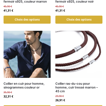
fermoir s925, couleur marron
fermoir s925, couleur noir
45,90
€
45,90
€
41,31
€
41,31
€
Choix des options
Choix des options
Collier en cuir pour homme,
Collier ras-du-cou pour
sinogrammes couleur or
homme, cuir tressé marron –
45 cm
35,90
€
32,31
€
29,90
€
26,91
€