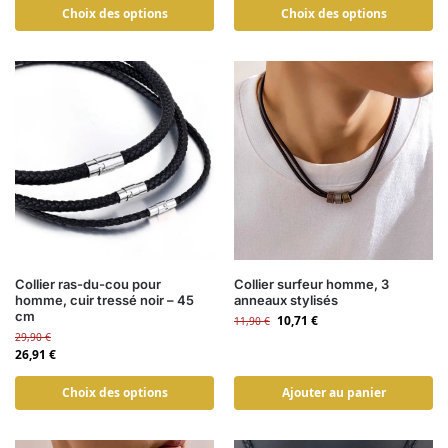
Choix des options
Choix des options
Collier ras-du-cou pour
Collier surfeur homme, 3
homme, cuir tressé noir – 45
anneaux stylisés
cm
10,71
€
11,90
€
29,90
€
26,91
€
Choix des options
Ajouter au panier