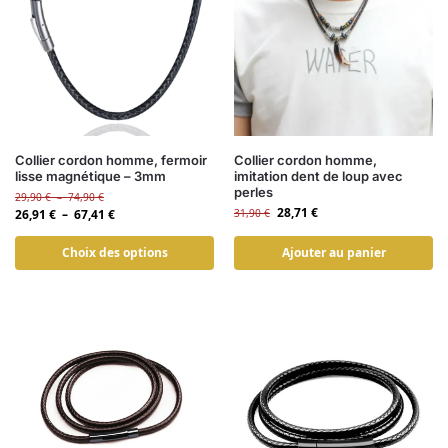
Collier cordon homme, fermoir
Collier cordon homme,
lisse magnétique – 3mm
imitation dent de loup avec
perles
29,90
€
–
74,90
€
28,71
€
26,91
€
–
67,41
€
31,90
€
Choix des options
Ajouter au panier