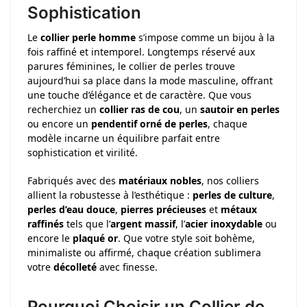
Sophistication
Le
collier perle homme
s’impose comme un bijou à la
fois raffiné et intemporel. Longtemps réservé aux
parures féminines, le collier de perles trouve
aujourd’hui sa place dans la mode masculine, offrant
une touche d’élégance et de caractère. Que vous
recherchiez un
collier ras de cou
, un
sautoir en perles
ou encore un
pendentif orné de perles
, chaque
modèle incarne un équilibre parfait entre
sophistication et virilité.
Fabriqués avec des
matériaux nobles
, nos colliers
allient la robustesse à l’esthétique :
perles de culture
,
perles d’eau douce
,
pierres précieuses
et
métaux
raffinés
tels que l’
argent massif
, l’
acier inoxydable
ou
encore le
plaqué or
. Que votre style soit bohème,
minimaliste ou affirmé, chaque création sublimera
votre
décolleté
avec finesse.
Pourquoi Choisir un Collier de