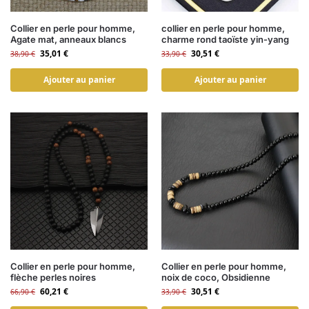
Collier en perle pour homme,
collier en perle pour homme,
Agate mat, anneaux blancs
charme rond taoïste yin-yang
35,01
€
30,51
€
38,90
€
33,90
€
Ajouter au panier
Ajouter au panier
Collier en perle pour homme,
Collier en perle pour homme,
flèche perles noires
noix de coco, Obsidienne
60,21
€
30,51
€
66,90
€
33,90
€