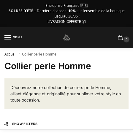
Entreprise Française 🇫🇷
SOLDES D’ÉTÉ
– Dernière chance :
-10%
sur l’ensemble de la boutique
jusqu’au 30/06 !
LIVRAISON OFFERTE 📦
MENU
0
Accueil
Collier perle Homme
/
Collier perle Homme
Découvrez notre collection de colliers perle Homme,
alliant élégance et originalité pour sublimer votre style en
toute occasion.
SHOW FILTERS