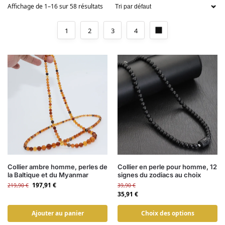
Affichage de 1–16 sur 58 résultats
1
2
3
4
Collier ambre homme, perles de
Collier en perle pour homme, 12
la Baltique et du Myanmar
signes du zodiacs au choix
197,91
€
219,90
€
39,90
€
35,91
€
Ajouter au panier
Choix des options