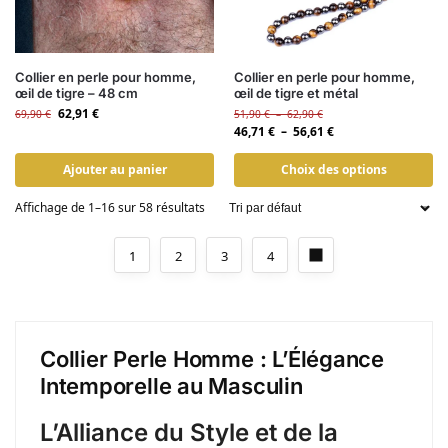
Collier en perle pour homme,
Collier en perle pour homme,
œil de tigre – 48 cm
œil de tigre et métal
62,91
€
69,90
€
51,90
€
–
62,90
€
46,71
€
–
56,61
€
Ajouter au panier
Choix des options
Affichage de 1–16 sur 58 résultats
1
2
3
4
Collier Perle Homme : L’Élégance
Intemporelle au Masculin
L’Alliance du Style et de la