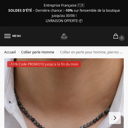
Entreprise Française 🇫🇷
SOLDES D’ÉTÉ
– Dernière chance :
-10%
sur l’ensemble de la boutique
jusqu’au 30/06 !
LIVRAISON OFFERTE 📦
MENU
0
Accueil
Collier perle Homme
Collier en perle pour homme, pierres noires-grises de 4 mm
/
/
-10% Code PROMO10 jusqu'a la fin du mois