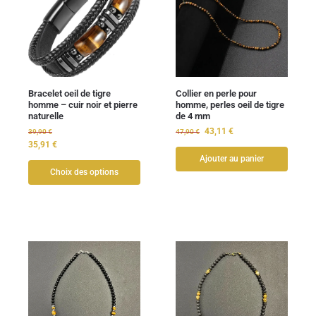
Bracelet oeil de tigre
Collier en perle pour
homme – cuir noir et pierre
homme, perles oeil de tigre
naturelle
de 4 mm
43,11
€
39,90
€
47,90
€
35,91
€
Ajouter au panier
Choix des options