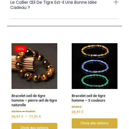
Le Collier Œil De Tigre Est-Il Une Bonne Idée
Cadeau ?
-10%
Bracelet oeil de tigre
Bracelet oeil de tigre
homme – pierre œil de tigre
homme – 3 couleurs
naturelle
29,90
€
29,90
€
–
79,90
€
26,91
€
26,91
€
–
71,91
€
Choix des options
Choix des options