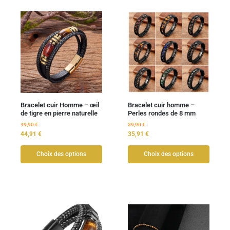
Bracelet cuir Homme – œil
Bracelet cuir homme –
de tigre en pierre naturelle
Perles rondes de 8 mm
49,90
€
39,90
€
44,91
€
35,91
€
Choix des options
Choix des options