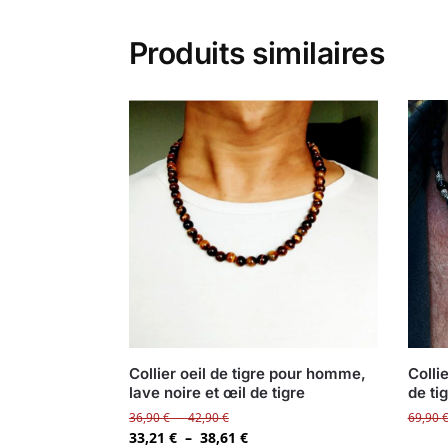
Produits similaires
Collier oeil de tigre pour homme,
Colli
lave noire et œil de tigre
de ti
36,90
€
–
42,90
€
69,90
33,21
€
–
38,61
€