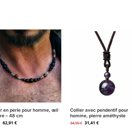
er en perle pour homme, œil
Collier avec pendentif pour
gre – 48 cm
homme, pierre améthyste
62,91
€
31,41
€
€
34,90
€