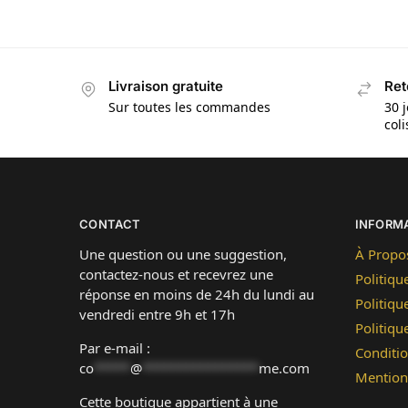
Livraison gratuite
Ret
Sur toutes les commandes
30 j
col
CONTACT
INFORM
Une question ou une suggestion,
À Propo
contactez-nous et recevrez une
Politiqu
réponse en moins de 24h du lundi au
Politiqu
vendredi entre 9h et 17h
Politiq
Par e-mail :
Conditio
co
*****
@
****************
me.com
Mention
Cette boutique appartient à une