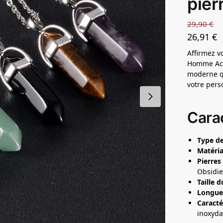
pier
29,90
€
26,91
€
Affirmez vo
Homme Acie
moderne qu
votre pers
Carac
Type de
Matéria
Pierres
Obsidie
Taille d
Longue
Caracté
inoxyda