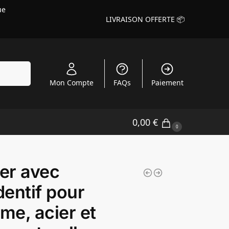
ue
LIVRAISON OFFERTE 📦
echerche
Mon Compte
FAQs
Paiement
0,00
€
0
ier avec
entif pour
e, acier et