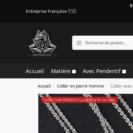
S
Entreprise Française 🇫🇷
Accueil
Matière
Avec Pendentif
Accueil
Collier en pierre Homme
Collier ave
/
/
-10% Code PROMO10 jusqu'a la fin du mois