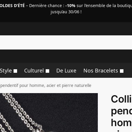
OLDES D’ÉTÉ
– Dernière chance :
-10%
sur l’ensemble de la boutiq
jusqu’au 30/06 !
R
Style
Culturel
De Luxe
Nos Bracelets
c pendentif pour homme, acier et pierre naturelle
Coll
pend
homm