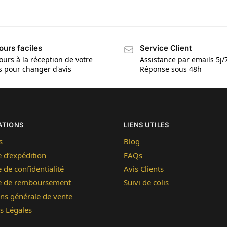
ours faciles
Service Client
ours à la réception de votre
Assistance par emails 5j/
is pour changer d'avis
Réponse sous 48h
ATIONS
LIENS UTILES
s
Blog
e d’expédition
FAQs
e de confidentialité
Avis Clients
ue de remboursement
Suivi de colis
ns générale de vente
s Légales