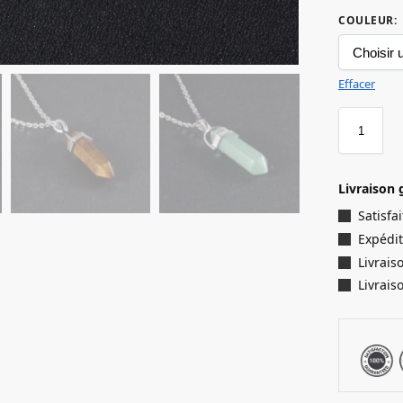
COULEUR
:
Effacer
Livraison 
Satisf
Expédit
Livrais
Livrais