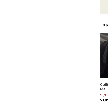
Coll
Mail
59,9
53,9