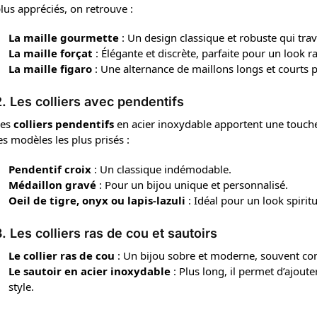
lus appréciés, on retrouve :
La maille gourmette
: Un design classique et robuste qui trav
La maille forçat
: Élégante et discrète, parfaite pour un look ra
La maille figaro
: Une alternance de maillons longs et courts p
2. Les colliers avec pendentifs
Les
colliers pendentifs
en acier inoxydable apportent une touche
es modèles les plus prisés :
Pendentif croix
: Un classique indémodable.
Médaillon gravé
: Pour un bijou unique et personnalisé.
Oeil de tigre, onyx ou lapis-lazuli
: Idéal pour un look spirit
. Les colliers ras de cou et sautoirs
Le collier ras de cou
: Un bijou sobre et moderne, souvent com
Le sautoir en acier inoxydable
: Plus long, il permet d’ajout
style.