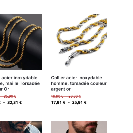
r acier inoxydable
Collier acier inoxydable
, maille Torsadée
homme, torsadée couleur
ur Or
argent or
–
35,90
€
19,90
€
–
39,90
€
€
–
32,31
€
17,91
€
–
35,91
€