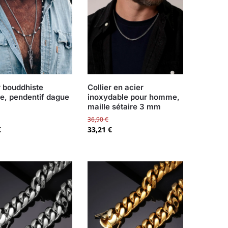
r bouddhiste
Collier en acier
, pendentif dague
inoxydable pour homme,
maille sétaire 3 mm
36,90
€
€
33,21
€