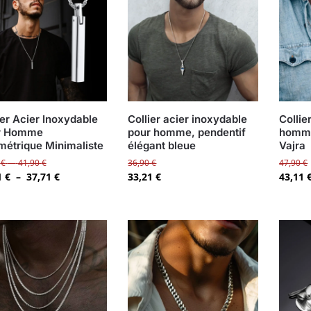
ier Acier Inoxydable
Collier acier inoxydable
Collie
r Homme
pour homme, pendentif
homme
étrique Minimaliste
élégant bleue
Vajra
0
€
–
41,90
€
36,90
€
47,90
€
1
€
–
37,71
€
33,21
€
43,11