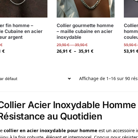
ier fin homme –
Collier gourmette homme
Collie
le Cubaine en acier
– maille cubaine en acier
homme
eur argent
inoxydable
couleu
0
€
29,90
€
–
39,90
€
59,90
€
1
€
26,91
€
–
35,91
€
53,91
Affichage de 1–16 sur 90 rés
Collier Acier Inoxydable Homme 
Résistance au Quotidien
Le
collier en acier inoxydable pour homme
est un accessoire 
ijou à la fois robuste, élégant et intemporel. Conçus pour résister