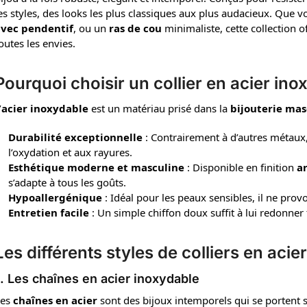
es styles, des looks les plus classiques aux plus audacieux. Que 
vec pendentif
, ou un
ras de cou
minimaliste, cette collection 
outes les envies.
Pourquoi choisir un collier en acier ino
’
acier inoxydable
est un matériau prisé dans la
bijouterie mas
Durabilité exceptionnelle
: Contrairement à d’autres métaux, l
l’oxydation et aux rayures.
Esthétique moderne et masculine
: Disponible en finition
a
s’adapte à tous les goûts.
Hypoallergénique
: Idéal pour les peaux sensibles, il ne provoq
Entretien facile
: Un simple chiffon doux suffit à lui redonner 
Les différents styles de colliers en acie
1. Les chaînes en acier inoxydable
Les
chaînes en acier
sont des bijoux intemporels qui se portent 