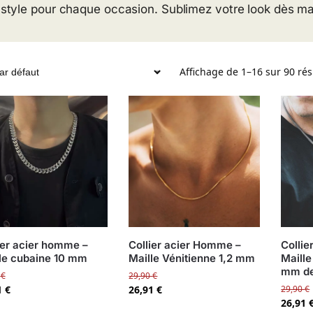
style pour chaque occasion. Sublimez votre look dès ma
Affichage de 1–16 sur 90 rés
ier acier homme –
Collier acier Homme –
Colli
le cubaine 10 mm
Maille Vénitienne 1,2 mm
Maille
mm de
0
€
29,90
€
1
€
26,91
€
29,90
€
26,91