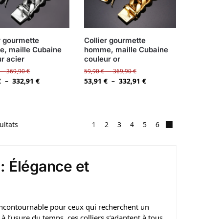
r gourmette
Collier gourmette
, maille Cubaine
homme, maille Cubaine
r acier
couleur or
–
369,90
€
59,90
€
–
369,90
€
€
–
332,91
€
53,91
€
–
332,91
€
ultats
1
2
3
4
5
6
: Élégance et
incontournable pour ceux qui recherchent un
 à l’usure du temps, ces colliers s’adaptent à tous