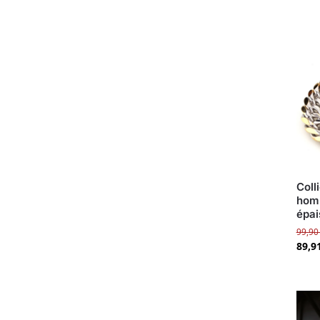
Coll
hom
épai
99,9
89,9