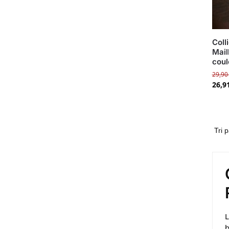
Coll
Mail
coul
29,9
26,9
b