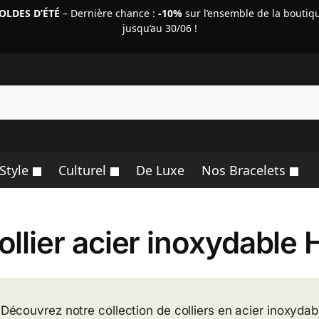
OLDES D’ÉTÉ
– Dernière chance :
-10%
sur l’ensemble de la boutiq
jusqu’au 30/06 !
R
Style
Culturel
De Luxe
Nos Bracelets
ollier acier inoxydabl
Découvrez notre collection de colliers en acier inoxydab