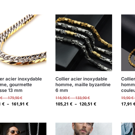
ier acier inoxydable
Collier acier inoxydable
Collie
me, gourmette
homme, maille byzantine
homme
sse 13 mm
6 mm
coule
0
€
–
179,90
€
116,90
€
–
133,90
€
19,90
€
1
€
–
161,91
€
105,21
€
–
120,51
€
17,91