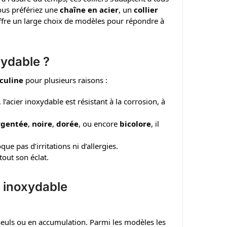
vous préfériez une
chaîne en acier
, un
collier
offre un large choix de modèles pour répondre à
xydable ?
culine
pour plusieurs raisons :
’acier inoxydable est résistant à la corrosion, à
rgentée
,
noire
,
dorée
, ou encore
bicolore
, il
ue pas d’irritations ni d’allergies.
tout son éclat.
r inoxydable
seuls ou en accumulation. Parmi les modèles les