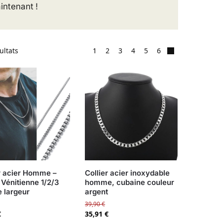
intenant !
ultats
1
2
3
4
5
6
er acier Homme –
Collier acier inoxydable
 Vénitienne 1/2/3
homme, cubaine couleur
 largeur
argent
39,90
€
€
35,91
€