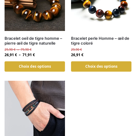
Bracelet oeil de tigre homme –
Bracelet perle Homme – œil de
pierre œil de tigre naturelle
tigre coloré
29,90
€
–
79,90
€
29,90
€
26,91
€
–
71,91
€
26,91
€
Choix des options
Choix des options