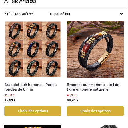
SHOW FILTERS
7 résultats affichés
Bracelet cuir homme – Perles
Bracelet cuir Homme – œil de
rondes de 8 mm
tigre en pierre naturelle
39,90
€
49,90
€
35,91
€
44,91
€
Choix des options
Choix des options