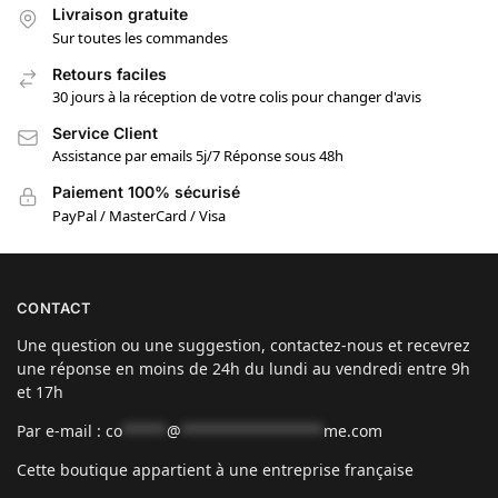
Livraison gratuite
Sur toutes les commandes
Retours faciles
30 jours à la réception de votre colis pour changer d'avis
Service Client
Assistance par emails 5j/7 Réponse sous 48h
Paiement 100% sécurisé
PayPal / MasterCard / Visa
CONTACT
Une question ou une suggestion, contactez-nous et recevrez
une réponse en moins de 24h du lundi au vendredi entre 9h
et 17h
Par e-mail :
co
*****
@
****************
me.com
Cette boutique appartient à une entreprise française