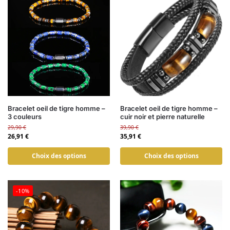
Bracelet oeil de tigre homme –
Bracelet oeil de tigre homme –
3 couleurs
cuir noir et pierre naturelle
29,90
€
39,90
€
26,91
€
35,91
€
Choix des options
Choix des options
-10%