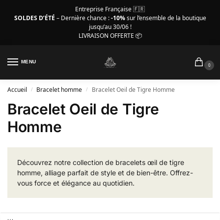
Entreprise Française 🇫🇷
SOLDES D’ÉTÉ
– Dernière chance :
-10%
sur l’ensemble de la boutique
jusqu’au 30/06 !
LIVRAISON OFFERTE 📦
MENU
0
Accueil
Bracelet homme
Bracelet Oeil de Tigre Homme
/
/
Bracelet Oeil de Tigre
Homme
Découvrez notre collection de bracelets œil de tigre
homme, alliage parfait de style et de bien-être. Offrez-
vous force et élégance au quotidien.