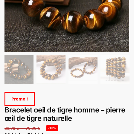
Promo !
Bracelet oeil de tigre homme – pierre
œil de tigre naturelle
29,90
€
–
79,90
€
-10%