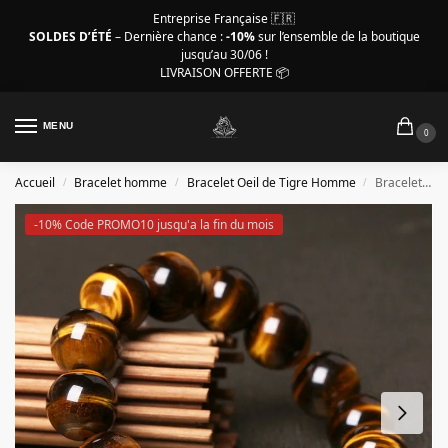
Entreprise Française 🇫🇷
SOLDES D’ÉTÉ
– Dernière chance :
-10%
sur l’ensemble de la boutique
jusqu’au 30/06 !
LIVRAISON OFFERTE 📦
MENU
0
Accueil
Bracelet homme
Bracelet Oeil de Tigre Homme
Bracelet oeil de tigre homme – pierre œil de tigre naturelle
/
/
/
-10% Code PROMO10 jusqu'a la fin du mois