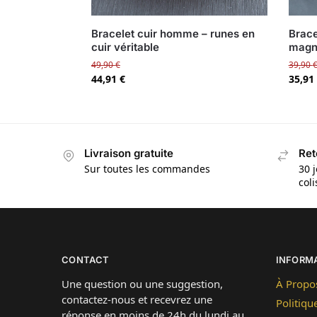
Bracelet cuir homme – runes en
Brace
cuir véritable
magné
49,90
€
39,90
44,91
€
35,91
Livraison gratuite
Ret
Sur toutes les commandes
30 j
col
CONTACT
INFORM
Une question ou une suggestion,
À Propo
contactez-nous et recevrez une
Politiqu
réponse en moins de 24h du lundi au