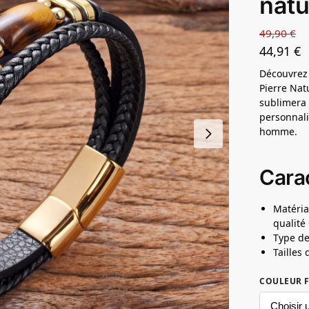
natu
49,90
€
44,91
€
Découvrez 
Pierre Natu
sublimera 
personnali
homme.
Carac
Matéria
qualité 
Type de
Tailles
COULEUR F