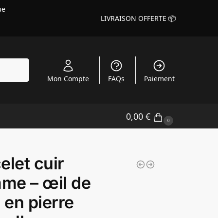
ue
LIVRAISON OFFERTE 📦
echerche
Mon Compte
FAQs
Paiement
0,00
€
0
elet cuir
me – œil de
e en pierre