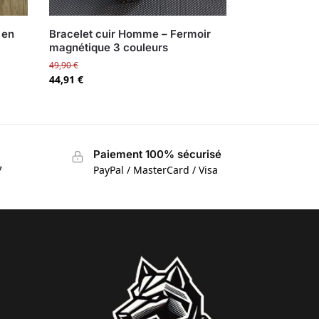
 en
Bracelet cuir Homme – Fermoir
magnétique 3 couleurs
49,90
€
44,91
€
Paiement 100% sécurisé
7
PayPal / MasterCard / Visa