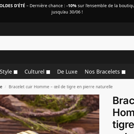
OLDES D’ÉTÉ
– Dernière chance :
-10%
sur l’ensemble de la boutiq
jusqu’au 30/06 !
R
Style
Culturel
De Luxe
Nos Bracelets
me
Bracelet cuir Homme – œil de tigre en pierre naturelle
/
Brac
Hom
tigr