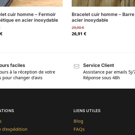
let cuir homme – Fermoir
Bracelet cuir homme – Barre
tique en acier inoxydable
acier inoxydable
€
29,90
€
€
26,91
€
ours faciles
Service Client
ours à la réception de votre
Assistance par emails 5j/
is pour changer d'avis
Réponse sous 48h
ATIONS
LIENS UTILES
s
Blog
e d’expédition
FAQs