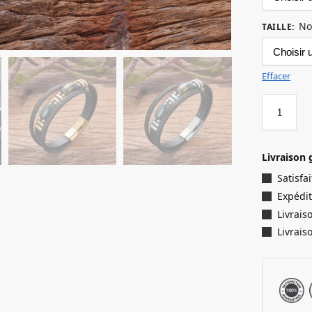
No
TAILLE
:
Effacer
Livraison 
Satisf
Expédit
Livrais
Livrais