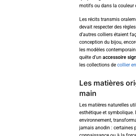
motifs ou dans la couleur d
Les récits transmis oralem
devait respecter des règle
d’autres colliers étaient 
conception du bijou, encor
les modèles contemporains.
quête d’un
accessoire signi
les collections de
collier 
Les matières ori
main
Les matières naturelles uti
esthétique et symbolique. L
environnement, transform
jamais anodin : certaines pi
connaissance ou à la force