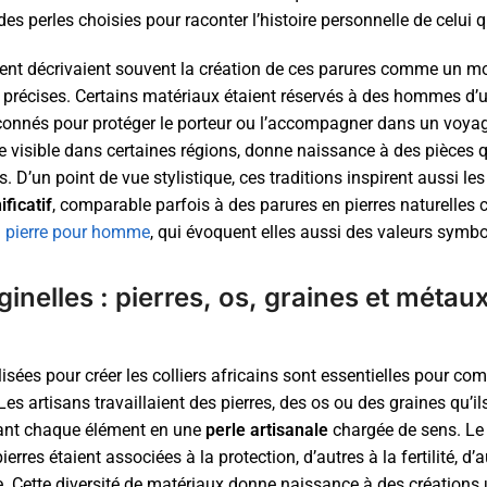
es perles choisies pour raconter l’histoire personnelle de celui qu
ent décrivaient souvent la création de ces parures comme un mo
s précises. Certains matériaux étaient réservés à des hommes d’u
façonnés pour protéger le porteur ou l’accompagner dans un voyage
e visible dans certaines régions, donne naissance à des pièces q
 D’un point de vue stylistique, ces traditions inspirent aussi
ficatif
, comparable parfois à des parures en pierres naturelles
en pierre pour homme
, qui évoquent elles aussi des valeurs symb
ginelles : pierres, os, graines et métau
lisées pour créer les colliers africains sont essentielles pour c
es artisans travaillaient des pierres, des os ou des graines qu’il
ant chaque élément en une
perle artisanale
chargée de sens. Le c
erres étaient associées à la protection, d’autres à la fertilité, d’
. Cette diversité de matériaux donne naissance à des créations 