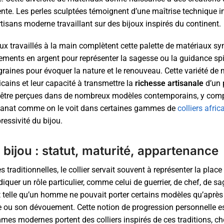
rente. Les perles sculptées témoignent d’une maîtrise technique 
rtisans moderne travaillant sur des bijoux inspirés du continent.
taux travaillés à la main complètent cette palette de matériaux s
nements en argent pour représenter la sagesse ou la guidance spir
 graines pour évoquer la nature et le renouveau. Cette variété de 
icains et leur capacité à transmettre la
richesse artisanale
d’un 
 être perçues dans de nombreux modèles contemporains, y compr
tisanat comme on le voit dans certaines gammes de
colliers afr
essivité du bijou.
u bijou : statut, maturité, appartenance
s traditionnelles, le collier servait souvent à représenter la pl
quer un rôle particulier, comme celui de guerrier, de chef, de sa
t telle qu’un homme ne pouvait porter certains modèles qu’après 
e ou son dévouement. Cette notion de progression personnelle es
es modernes portent des colliers inspirés de ces traditions, c