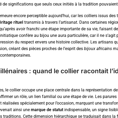
de significations que seuls ceux initiés à la tradition pouvaient 
eure encore perceptible aujourd’hui, car les colliers issus des t
éritage rituel
transmis à travers l’artisanat. Dans certaines rég
 qu’après avoir franchi une étape importante de sa vie, faisant d
nitiatique confère au bijou une aura particulière, car il ne s’agi
ression du respect envers une histoire collective. Les artisans 
ision, créant des pièces proches de l’esprit des
bijoux africains m
s contemporaines.
llénaires : quand le collier racontait l’i
s, le collier occupe une place centrale dans la représentation de 
irmer un rôle, un lien familial ou une étape de vie. Les parures 
t réalisées spécialement pour l’occasion, marquant une transfo
devenait ainsi une
marque de statut
indispensable, un signe lisi
 traditions. Cette dimension hiérarchique se traduisait dans la 