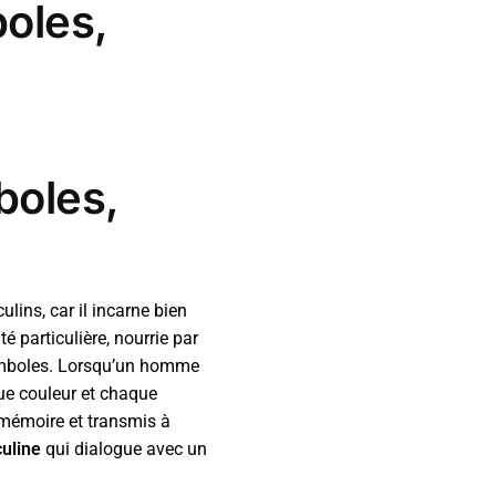
boles,
boles,
lins, car il incarne bien
 particulière, nourrie par
symboles. Lorsqu’un homme
que couleur et chaque
e mémoire et transmis à
uline
qui dialogue avec un