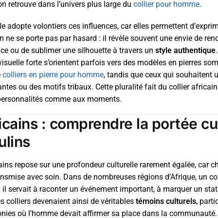
n retrouve dans l’univers plus large du
collier pour homme
.
adopte volontiers ces influences, car elles permettent d’exprime
n ne se porte pas par hasard : il révèle souvent une envie de re
ce ou de sublimer une silhouette à travers un
style authentique
isuelle forte s’orientent parfois vers des modèles en pierres so
e
colliers en pierre pour homme
, tandis que ceux qui souhaitent 
antes ou des motifs tribaux. Cette pluralité fait du collier africain
 personnalités comme aux moments.
icains : comprendre la portée cu
ulins
icains repose sur une profondeur culturelle rarement égalée, car c
nsmise avec soin. Dans de nombreuses régions d’Afrique, un coll
 il servait à raconter un événement important, à marquer un stat
s colliers devenaient ainsi de véritables
témoins culturels
, parti
onies où l’homme devait affirmer sa place dans la communauté. 