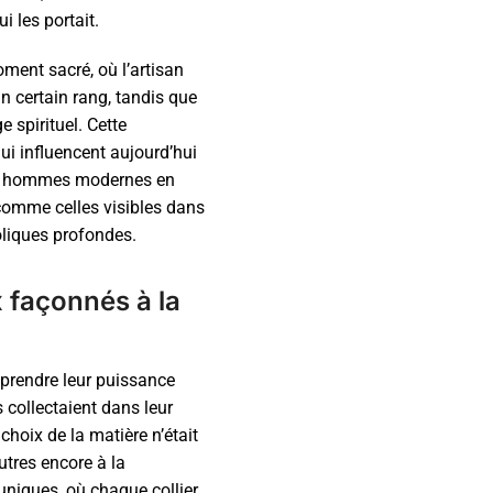
i les portait.
ment sacré, où l’artisan
n certain rang, tandis que
 spirituel. Cette
ui influencent aujourd’hui
 les hommes modernes en
 comme celles visibles dans
oliques profondes.
x façonnés à la
omprendre leur puissance
s collectaient dans leur
hoix de la matière n’était
autres encore à la
uniques, où chaque collier