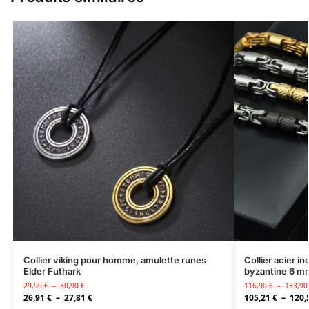
Collier viking pour homme, amulette runes
Collier acier 
Elder Futhark
byzantine 6 m
29,90
€
–
30,90
€
116,90
€
–
133,9
26,91
€
–
27,81
€
105,21
€
–
120,