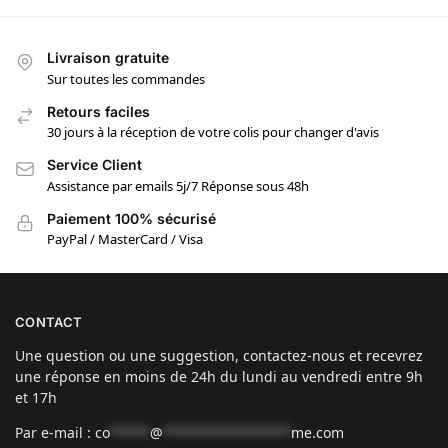
Livraison gratuite
Sur toutes les commandes
Retours faciles
30 jours à la réception de votre colis pour changer d'avis
Service Client
Assistance par emails 5j/7 Réponse sous 48h
Paiement 100% sécurisé
PayPal / MasterCard / Visa
CONTACT
Une question ou une suggestion, contactez-nous et recevrez
une réponse en moins de 24h du lundi au vendredi entre 9h
et 17h
Par e-mail :
co
*****
@
****************
me.com