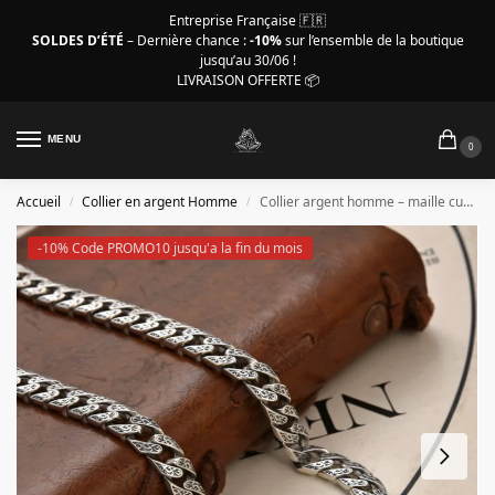
Entreprise Française 🇫🇷
SOLDES D’ÉTÉ
– Dernière chance :
-10%
sur l’ensemble de la boutique
jusqu’au 30/06 !
LIVRAISON OFFERTE 📦
MENU
0
Accueil
Collier en argent Homme
Collier argent homme – maille cubaine de luxe s925
/
/
-10% Code PROMO10 jusqu'a la fin du mois