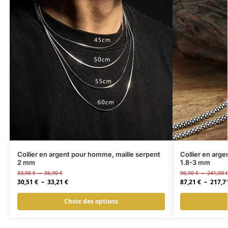
Collier en argent pour homme, maille serpent
Collier en arg
2 mm
1.8-3 mm
33,90
€
–
36,90
€
96,90
€
–
241,90
30,51
€
–
33,21
€
87,21
€
–
217,7
Choix des options