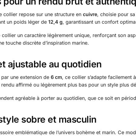
 pour un rendu brut et authenti
e collier repose sur une structure en
cuivre
, choisie pour sa 
ant un poids léger de
12,4 g
, garantissant un confort optima
collier un caractère légèrement unique, renforçant son aspe
ne touche discrète d’inspiration marine.
et ajustable au quotidien
 par une extension de
6 cm
, ce collier s’adapte facilement 
n rendu affirmé ou légèrement plus bas pour un style plus d
endent agréable à porter au quotidien, que ce soit en périod
style sobre et masculin
essoire emblématique de l’univers bohème et marin. Ce modè