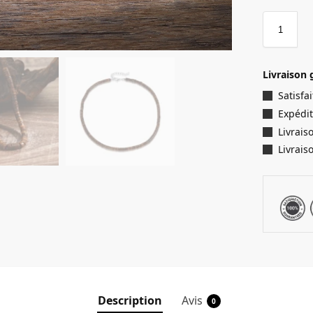
Livraison 
Satisf
Expédit
Livrais
Livrais
Description
Avis
0