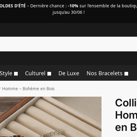
OLDES D’ÉTÉ
– Dernière chance :
-10%
sur l’ensemble de la boutiq
jusqu’au 30/06 !
R
Style
Culturel
De Luxe
Nos Bracelets
eur Homme – Bohème en Bois
Coll
Hom
en B