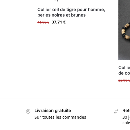
Collier œil de tigre pour homme,
perles noires et brunes
37,71
€
41,90
€
Colli
de co
33,90
Livraison gratuite
Ret
Sur toutes les commandes
30 j
col