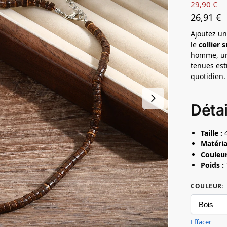
29,90
€
26,91
€
Ajoutez un
le
collier
homme, un 
tenues est
quotidien.
Détai
Taille :
4
Matéria
Couleur
Poids :
COULEUR
:
Effacer