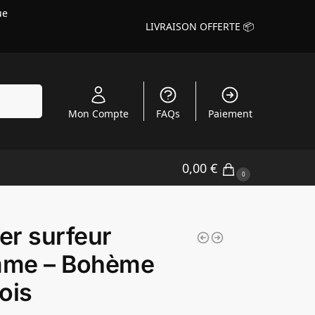
ue
LIVRAISON OFFERTE 📦
echerche
Mon Compte
FAQs
Paiement
0,00
€
0
ier surfeur
me – Bohème
ois