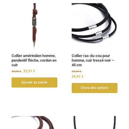
Collier amérindien homme,
Collier ras-du-cou pour
pendentif flèche, cordon en
homme, cuir tressé noir –
cuir
45 cm
35,91
€
39,90
€
29,90
€
26,91
€
Ajouter au panier
Choix des options