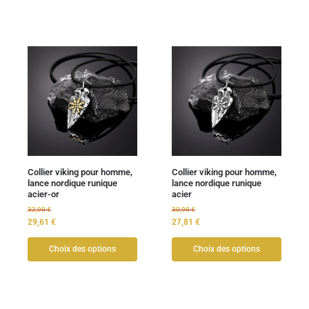
Collier viking pour homme,
Collier viking pour homme,
lance nordique runique
lance nordique runique
acier-or
acier
32,90
€
30,90
€
29,61
€
27,81
€
Choix des options
Choix des options