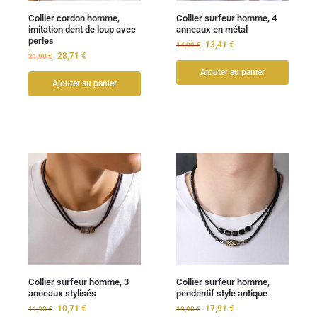
Collier cordon homme,
Collier surfeur homme, 4
imitation dent de loup avec
anneaux en métal
perles
13,41
€
14,90
€
28,71
€
31,90
€
Ajouter au panier
Ajouter au panier
Collier surfeur homme, 3
Collier surfeur homme,
anneaux stylisés
pendentif style antique
10,71
€
17,91
€
11,90
€
19,90
€