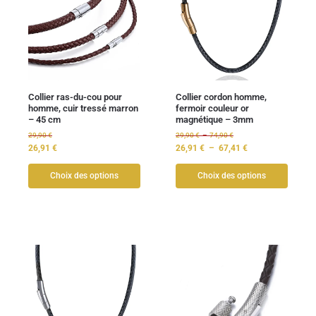
Collier ras-du-cou pour
Collier cordon homme,
homme, cuir tressé marron
fermoir couleur or
– 45 cm
magnétique – 3mm
29,90
€
29,90
€
–
74,90
€
26,91
€
26,91
€
–
67,41
€
Choix des options
Choix des options