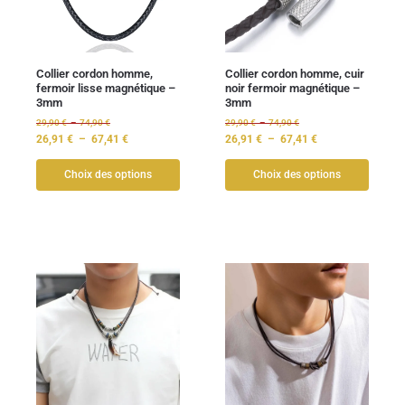
Collier cordon homme,
Collier cordon homme, cuir
fermoir lisse magnétique –
noir fermoir magnétique –
3mm
3mm
29,90
€
–
74,90
€
29,90
€
–
74,90
€
26,91
€
–
67,41
€
26,91
€
–
67,41
€
Choix des options
Choix des options