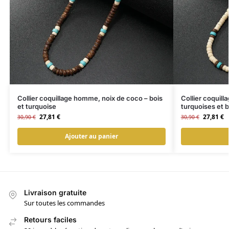
Collier coquillage homme, noix de coco – bois
Collier coquil
et turquoise
turquoises et b
27,81
€
27,81
€
30,90
€
30,90
€
Ajouter au panier
Livraison gratuite
Sur toutes les commandes
Retours faciles