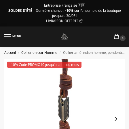
Entreprise Française 🇫🇷
SOLDES D’ÉTÉ
– Dernière chance :
-10%
sur l’ensemble de la boutique
jusqu’au 30/06 !
LIVRAISON OFFERTE 📦
MENU
0
Accueil
Collier en cuir Homme
Collier amérindien homme, pendentif flèche, cordon en cuir
/
/
-10% Code PROMO10 jusqu'a la fin du mois