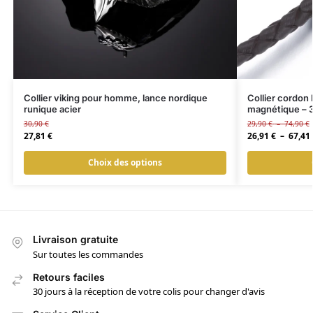
Collier viking pour homme, lance nordique
Collier cordon
runique acier
magnétique –
30,90
€
29,90
€
–
74,90
€
27,81
€
26,91
€
–
67,41
Choix des options
Livraison gratuite
Sur toutes les commandes
Retours faciles
30 jours à la réception de votre colis pour changer d'avis