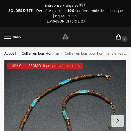
Entreprise Française 🇫🇷
SOLDES D’ÉTÉ
– Dernière chance :
-10%
sur l’ensemble de la boutique
jusqu’au 30/06 !
LIVRAISON OFFERTE 📦
MENU
0
Accueil
Collier en bois Homme
Collier en bois pour homme, pierres naturelles turquoises
/
/
-10% Code PROMO10 jusqu'a la fin du mois