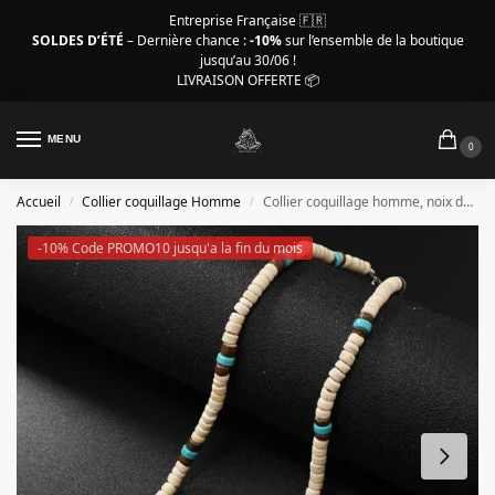
Entreprise Française 🇫🇷
SOLDES D’ÉTÉ
– Dernière chance :
-10%
sur l’ensemble de la boutique
jusqu’au 30/06 !
LIVRAISON OFFERTE 📦
MENU
0
Accueil
Collier coquillage Homme
Collier coquillage homme, noix de coco turquoises et bois
/
/
-10% Code PROMO10 jusqu'a la fin du mois