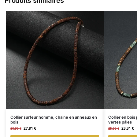
Produits similaires
Collier surfeur homme, chaine en anneaux en
Collier en bois
bois
vertes pâles
27,81
€
23,31
€
30,90
€
25,90
€