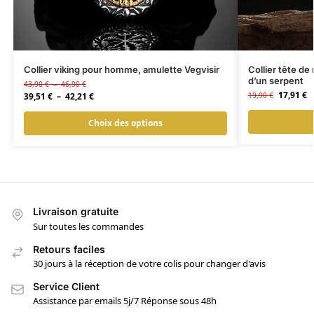
Collier viking pour homme, amulette Vegvisir
Collier tête d
d’un serpent
43,90
€
–
46,90
€
17,91
€
39,51
€
–
42,21
€
19,90
€
Choix des options
Livraison gratuite
Sur toutes les commandes
Retours faciles
30 jours à la réception de votre colis pour changer d'avis
Service Client
Assistance par emails 5j/7 Réponse sous 48h