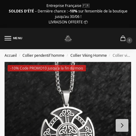
Entreprise Française 🇫🇷
SOLDES D’ÉTÉ
– Dernière chance :
-10%
sur l’ensemble de la boutique
jusqu’au 30/06 !
LIVRAISON OFFERTE 📦
MENU
0
Accueil
Collier pendentif homme
Collier Viking Homme
Collier viking pour homme, bouclier nœud celtique
/
/
/
-10% Code PROMO10 jusqu'a la fin du mois