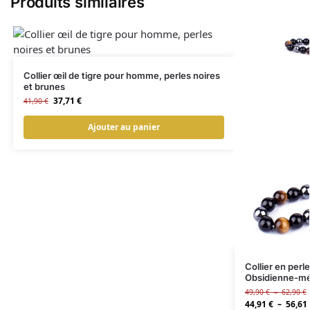
Produits similaires
Collier œil de tigre pour homme, perles noires
et brunes
37,71
€
41,90
€
Ajouter au panier
Collier en perl
Obsidienne-mé
49,90
€
–
62,90
€
44,91
€
–
56,61