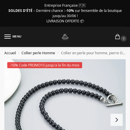
Entreprise Française 🇫🇷
SOLDES D’ÉTÉ
– Dernière chance :
-10%
sur l’ensemble de la boutique
jusqu’au 30/06 !
LIVRAISON OFFERTE 📦
MENU
0
Accueil
Collier perle Homme
Collier en perle pour homme, pierre Oeil de Tigre – 56 cm
/
/
-10% Code PROMO10 jusqu'a la fin du mois