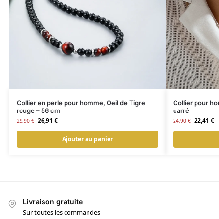
Collier en perle pour homme, Oeil de Tigre
Collier pour h
rouge – 56 cm
carré
26,91
€
22,41
€
29,90
€
24,90
€
Ajouter au panier
Livraison gratuite
Sur toutes les commandes