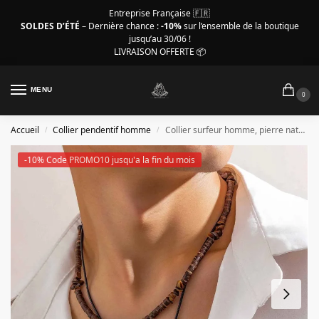
Entreprise Française 🇫🇷
SOLDES D’ÉTÉ
– Dernière chance :
-10%
sur l’ensemble de la boutique
jusqu’au 30/06 !
LIVRAISON OFFERTE 📦
MENU
0
Accueil
Collier pendentif homme
Collier surfeur homme, pierre naturelle marron
/
/
-10% Code PROMO10 jusqu'a la fin du mois