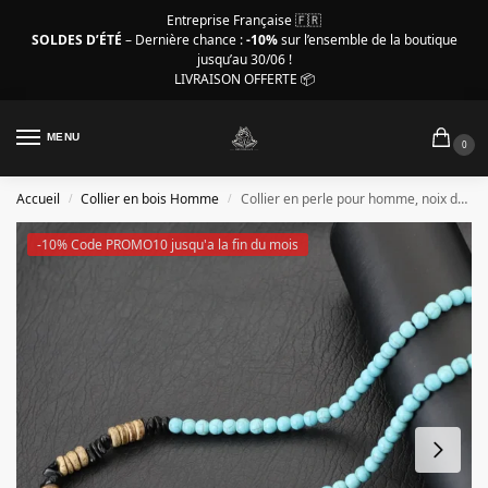
Entreprise Française 🇫🇷
SOLDES D’ÉTÉ
– Dernière chance :
-10%
sur l’ensemble de la boutique
jusqu’au 30/06 !
LIVRAISON OFFERTE 📦
MENU
0
Accueil
Collier en bois Homme
Collier en perle pour homme, noix de coco, perles turquoises
/
/
-10% Code PROMO10 jusqu'a la fin du mois