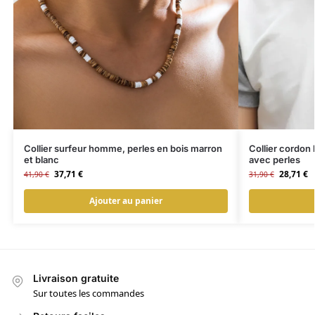
Collier surfeur homme, perles en bois marron
Collier cordon
et blanc
avec perles
37,71
€
28,71
€
41,90
€
31,90
€
Ajouter au panier
Livraison gratuite
Sur toutes les commandes