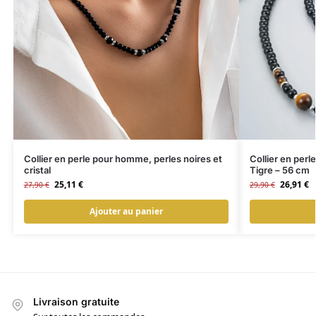
Collier en perle pour homme, perles noires et
Collier en perl
cristal
Tigre – 56 cm
25,11
€
26,91
€
27,90
€
29,90
€
Ajouter au panier
Livraison gratuite