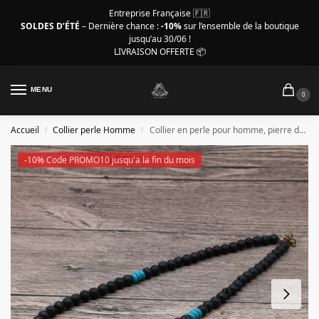
Entreprise Française 🇫🇷
SOLDES D’ÉTÉ
– Dernière chance :
-10%
sur l’ensemble de la boutique
jusqu’au 30/06 !
LIVRAISON OFFERTE 📦
MENU
0
Accueil
Collier perle Homme
Collier en perle pour homme, pierre de lave – turquoise
/
/
-10% Code PROMO10 jusqu'a la fin du mois