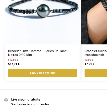
Bracelet Luxe Homme – Perles De Tahiti
Bracelet cuir h
Noires 9-10 Mm
tressées noir
619,90
€
19,90
€
557,91
€
17,91
€
Choix des options
Livraison gratuite
Sur toutes les commandes