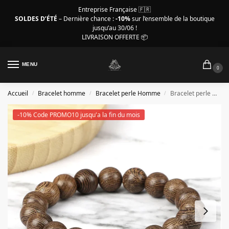
Entreprise Française 🇫🇷
SOLDES D’ÉTÉ
– Dernière chance :
-10%
sur l’ensemble de la boutique
jusqu’au 30/06 !
LIVRAISON OFFERTE 📦
MENU
0
Accueil
Bracelet homme
Bracelet perle Homme
Bracelet perle Homme – Style Mala tibétain fait main
/
/
/
-10% Code PROMO10 jusqu'a la fin du mois