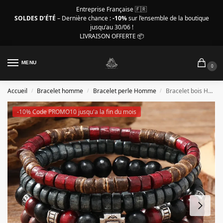
Entreprise Française 🇫🇷
SOLDES D’ÉTÉ
– Dernière chance :
-10%
sur l’ensemble de la boutique
jusqu’au 30/06 !
LIVRAISON OFFERTE 📦
MENU
0
Accueil
Bracelet homme
Bracelet perle Homme
Bracelet bois Homme – Ensemble de 5 bracelets vintage
/
/
/
-10% Code PROMO10 jusqu'a la fin du mois