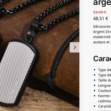
arge
53,90
€
48,51
€
Découvrez 
Argent Zir
modernité 
audace et 
Carac
Type de
Type de
Taille 
Longueu
Couleur
Norme e
cadmi
Caracté