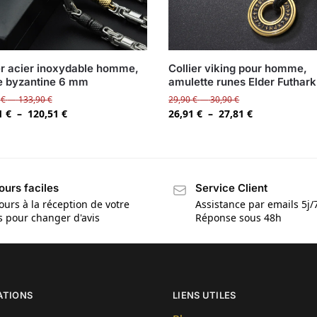
er acier inoxydable homme,
Collier viking pour homme,
e byzantine 6 mm
amulette runes Elder Futhark
0
€
–
133,90
€
29,90
€
–
30,90
€
1
€
–
120,51
€
26,91
€
–
27,81
€
ours faciles
Service Client
ours à la réception de votre
Assistance par emails 5j/
is pour changer d'avis
Réponse sous 48h
ATIONS
LIENS UTILES