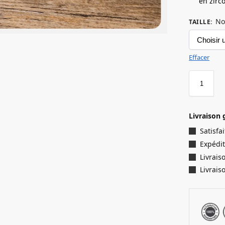
en zirc
No
TAILLE
:
Effacer
Livraison 
Satisf
Expédit
Livrais
Livrais