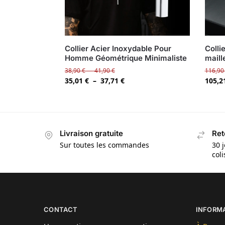
Collier Acier Inoxydable Pour
Colli
Homme Géométrique Minimaliste
maill
38,90
€
–
41,90
€
116,9
35,01
€
–
37,71
€
105,2
Livraison gratuite
Ret
Sur toutes les commandes
30 j
col
CONTACT
INFORM