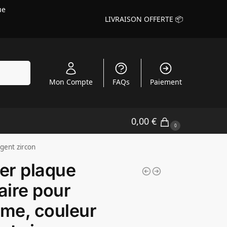
ue
LIVRAISON OFFERTE 📦
echerche
Mon Compte
FAQs
Paiement
0,00
€
0
gent zircon
ier plaque
taire pour
me, couleur