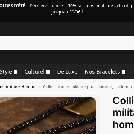
OLDES D’ÉTÉ
– Dernière chance :
-10%
sur l’ensemble de la boutiq
jusqu’au 30/06 !
R
Style
Culturel
De Luxe
Nos Bracelets
que militaire Homme
Collier plaque militaire pour homme, couleur ar
/
Coll
mili
hom