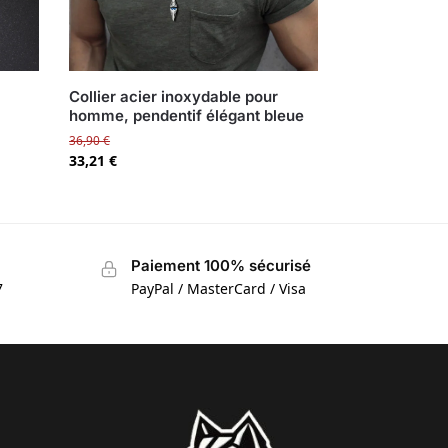
Collier acier inoxydable pour
homme, pendentif élégant bleue
36,90
€
33,21
€
Paiement 100% sécurisé
7
PayPal / MasterCard / Visa