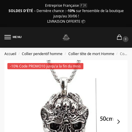
Entreprise Française 🇫🇷
SOLDES D’ÉTÉ
– Dernière chance :
-10%
sur l’ensemble de la boutique
jusqu’au 30/06 !
LIVRAISON OFFERTE 📦
MENU
0
Accueil
Collier pendentif homme
Collier tête de mort Homme
Collier tête de mort homme, terrifiant crâne stylisé
/
/
/
-10% Code PROMO10 jusqu'a la fin du mois