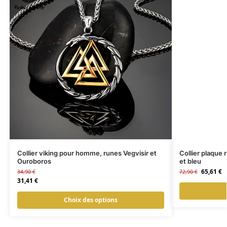
Collier viking pour homme, runes Vegvisir et
Collier plaque 
Ouroboros
et bleu
65,61
€
34,90
€
72,90
€
31,41
€
Choix des options