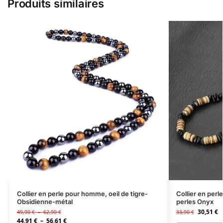
Produits similaires
Collier en perle pour homme, oeil de tigre-
Collier en per
Obsidienne-métal
perles Onyx
30,51
€
49,90
€
–
62,90
€
33,90
€
44,91
€
–
56,61
€