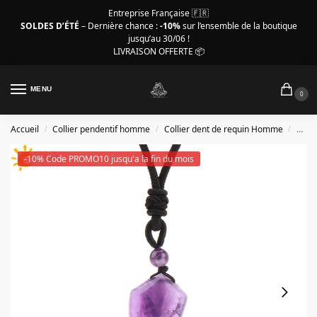
Entreprise Française 🇫🇷
SOLDES D’ÉTÉ
– Dernière chance :
-10%
sur l’ensemble de la boutique
jusqu’au 30/06 !
LIVRAISON OFFERTE 📦
MENU
0
Accueil
Collier pendentif homme
Collier dent de requin Homme
Coll
/
/
/
-10% Code PROMO10 jusqu'a la fin du mois