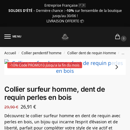
Entreprise Française 🇫🇷
SOLDES D’ÉTÉ
– Dernière chance :
-10%
sur l’ensemble de la boutique
jusqu’au 30/06 !
LIVRAISON OFFERTE 📦
MENU
0
Accueil
Collier pendentif homme
Collier dent de requin Homme
Colli
/
/
/
-10% Code PROMO10 jusqu'a la fin du mois
Collier surfeur homme, dent de
requin perles en bois
26,91
€
29,90
€
Découvrez le collier surfeur homme en dent de requin avec
perles en bois, un bijou qui incarne l’esprit d’évasion et de
liberté, parfait pour compléter votre style de vie actif et