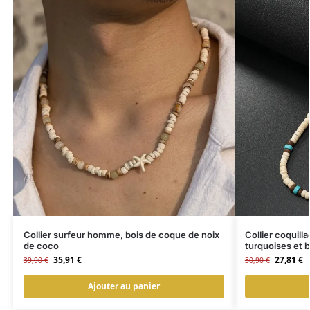
Collier surfeur homme, bois de coque de noix
Collier coquil
de coco
turquoises et b
35,91
€
27,81
€
39,90
€
30,90
€
Ajouter au panier