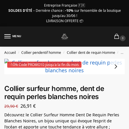
Entreprise Française 🇫🇷
SOLDES D’ÉTÉ
– Dernière chance :
-10%
sur l’ensemble de la boutique
jusqu’au 30/06 !
LIVRAISON OFFERTE 📦
MENU
0
Accueil
Collier pendentif homme
Collier dent de requin Homme
Colli
/
/
/
-10% Code PROMO10 jusqu'a la fin du mois
Collier surfeur homme, dent de
requin perles blanches noires
26,91
€
29,90
€
Découvrez le Collier Surfeur Homme Dent De Requin Perles
Blanches Noires, un bijou unique qui évoque l’esprit de
l’océan et apporte une touche tendance à votre allure ;