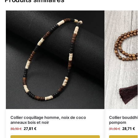
Collier coquillage homme, noix de coco
Collier bouddh
anneaux bois et noir
pompom
27,81
€
28,71
€
30,90
€
31,90
€