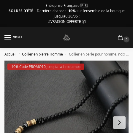
Entreprise Française 🇫🇷
SOLDES D’ÉTÉ
– Dernière chance :
-10%
sur l’ensemble de la boutique
jusqu’au 30/06 !
LIVRAISON OFFERTE 📦
MENU
0
Accueil
Collier en pierre Homme
Collier en perle pour homme, noix de coco, perles Onyx
/
/
-10% Code PROMO10 jusqu'a la fin du mois