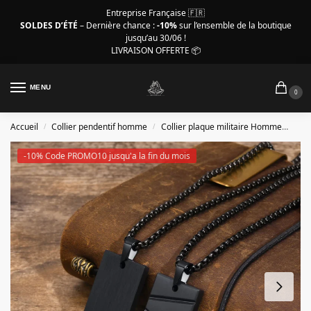
Entreprise Française 🇫🇷
SOLDES D’ÉTÉ
– Dernière chance :
-10%
sur l’ensemble de la boutique
jusqu’au 30/06 !
LIVRAISON OFFERTE 📦
MENU
0
Accueil
Collier pendentif homme
Collier plaque militaire Homme
Coll
/
/
-10% Code PROMO10 jusqu'a la fin du mois