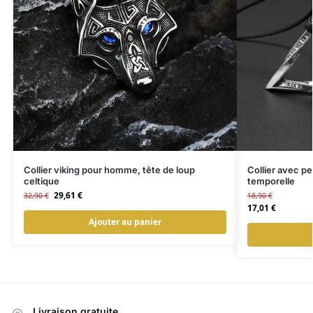
Collier viking pour homme, tête de loup
Collier avec p
celtique
temporelle
29,61
€
32,90
€
18,90
€
17,01
€
Ajouter au panier
Livraison gratuite