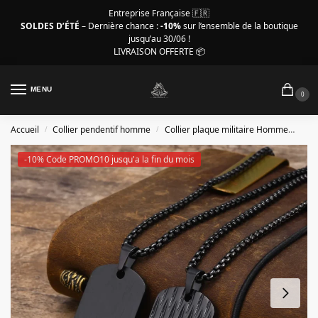
Entreprise Française 🇫🇷
SOLDES D’ÉTÉ
– Dernière chance :
-10%
sur l’ensemble de la boutique
jusqu’au 30/06 !
LIVRAISON OFFERTE 📦
MENU
0
Accueil
Collier pendentif homme
Collier plaque militaire Homme
Coll
/
/
-10% Code PROMO10 jusqu'a la fin du mois