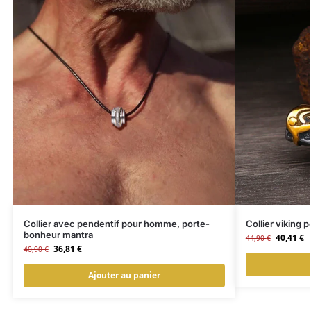
Collier avec pendentif pour homme, porte-
Collier viking
bonheur mantra
40,41
€
44,90
€
36,81
€
40,90
€
Ajouter au panier