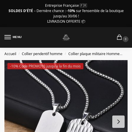
Entreprise Française 🇫🇷
SOLDES D’ÉTÉ
– Dernière chance :
-10%
sur l’ensemble de la boutique
jusqu’au 30/06 !
LIVRAISON OFFERTE 📦
MENU
0
Accueil
Collier pendentif homme
Collier plaque militaire Homme
Coll
/
/
-10% Code PROMO10 jusqu'a la fin du mois