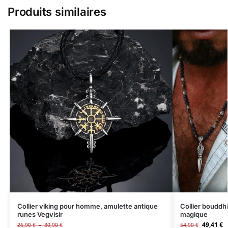
Produits similaires
Collier viking pour homme, amulette antique
Collier boudd
runes Vegvisir
magique
49,41
€
26,90
€
–
30,90
€
54,90
€