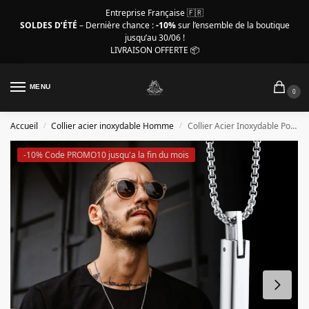
Entreprise Française 🇫🇷
SOLDES D’ÉTÉ
– Dernière chance :
-10%
sur l’ensemble de la boutique
jusqu’au 30/06 !
LIVRAISON OFFERTE 📦
MENU
0
Accueil
Collier acier inoxydable Homme
Collier Acier Inoxydable Pour Homme Géométrique Minimaliste
/
/
-10% Code PROMO10 jusqu'a la fin du mois