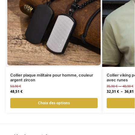
Collier plaque militaire pour homme, couleur
Collier viking
argent zircon
avec runes
53,90
€
35,90
€
–
40,90
€
48,51
€
32,31
€
–
36,81
Choix des options