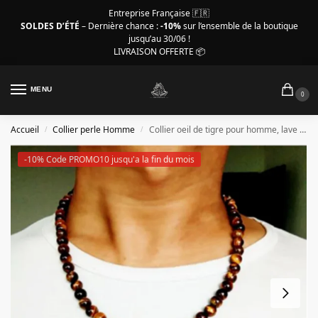
Entreprise Française 🇫🇷
SOLDES D’ÉTÉ
– Dernière chance :
-10%
sur l’ensemble de la boutique
jusqu’au 30/06 !
LIVRAISON OFFERTE 📦
MENU
0
Accueil
Collier perle Homme
Collier oeil de tigre pour homme, lave noire et œil de tigre
/
/
-10% Code PROMO10 jusqu'a la fin du mois