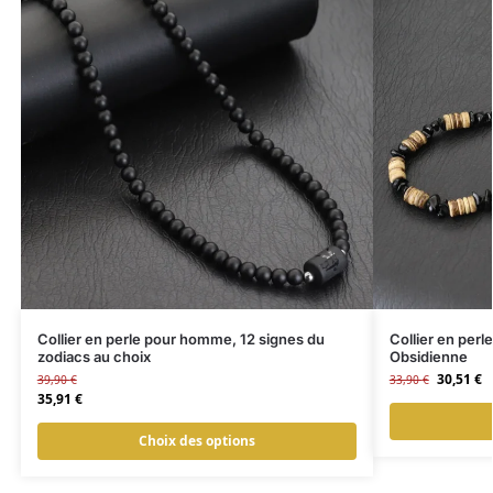
Collier en perle pour homme, 12 signes du
Collier en per
zodiacs au choix
Obsidienne
30,51
€
39,90
€
33,90
€
35,91
€
Choix des options