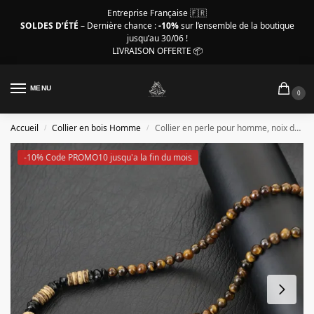
Entreprise Française 🇫🇷
SOLDES D’ÉTÉ
– Dernière chance :
-10%
sur l’ensemble de la boutique
jusqu’au 30/06 !
LIVRAISON OFFERTE 📦
MENU
0
Accueil
Collier en bois Homme
Collier en perle pour homme, noix de coco, Oeil de Tigre
/
/
-10% Code PROMO10 jusqu'a la fin du mois