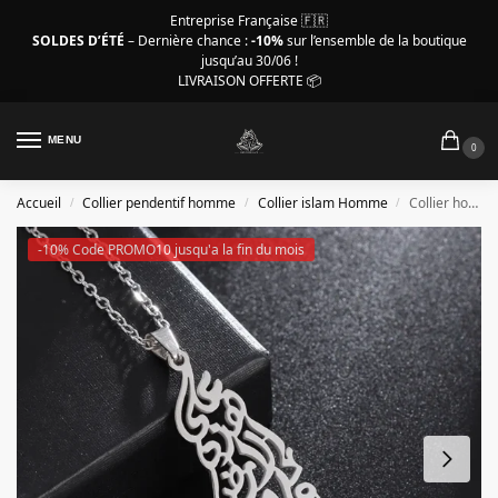
Entreprise Française 🇫🇷
SOLDES D’ÉTÉ
– Dernière chance :
-10%
sur l’ensemble de la boutique
jusqu’au 30/06 !
LIVRAISON OFFERTE 📦
MENU
0
Accueil
Collier pendentif homme
Collier islam Homme
Collier homme islam, pendentif carte ajourée couleur argent
/
/
/
-10% Code PROMO10 jusqu'a la fin du mois