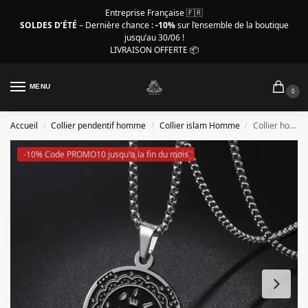
Entreprise Française 🇫🇷
SOLDES D’ÉTÉ
– Dernière chance :
-10%
sur l’ensemble de la boutique
jusqu’au 30/06 !
LIVRAISON OFFERTE 📦
MENU
0
Accueil
Collier pendentif homme
Collier islam Homme
Collier homme islam, pendentif disque Coran couleur acier
/
/
/
-10% Code PROMO10 jusqu'a la fin du mois