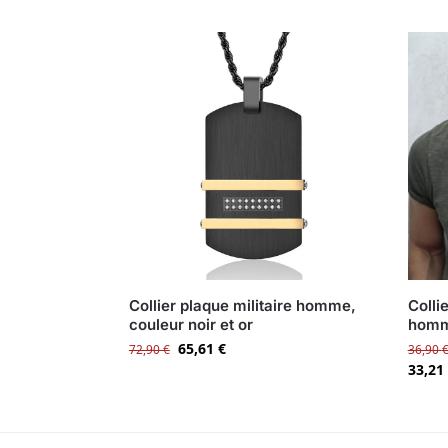
Collier plaque militaire homme,
Colli
couleur noir et or
homme
65,61
€
72,90
€
36,90
33,21