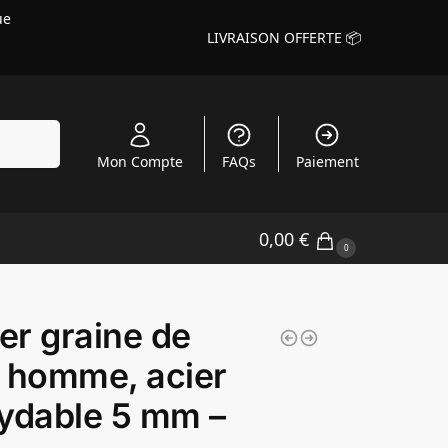
ue
LIVRAISON OFFERTE 📦
echerche
Mon Compte
FAQs
Paiement
0,00
€
0
ier graine de
 homme, acier
ydable 5 mm –