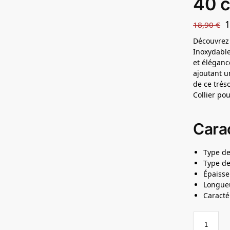
40 
18,90
€
Découvrez 
Inoxydable
et éléganc
ajoutant un
de ce trés
Collier p
Carac
Type de
Type de
Épaisse
Longueu
Caracté