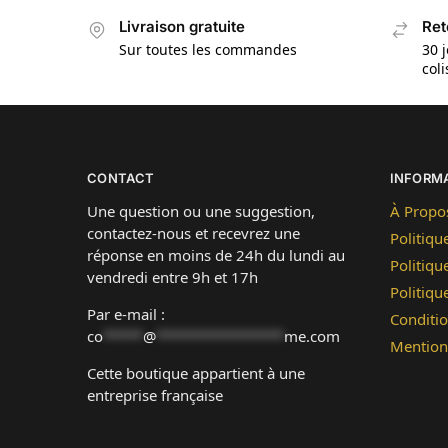
Livraison gratuite
Ret
Sur toutes les commandes
30 j
col
CONTACT
INFORM
Une question ou une suggestion,
À Propo
contactez-nous et recevrez une
Politiqu
réponse en moins de 24h du lundi au
Politiqu
vendredi entre 9h et 17h
Politiq
Par e-mail :
Conditio
co
*****
@
****************
me.com
Mention
Cette boutique appartient à une
entreprise française