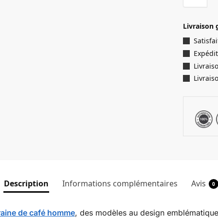
Livraison 
Satisf
Expédit
Livrais
Livrais
Description
Informations complémentaires
Avis
0
graine de café homme
, des modèles au design emblématique 