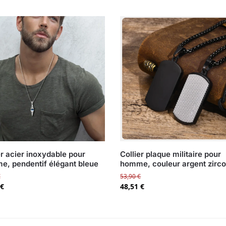
er acier inoxydable pour
Collier plaque militaire pour
, pendentif élégant bleue
homme, couleur argent zirc
€
53,90
€
€
48,51
€