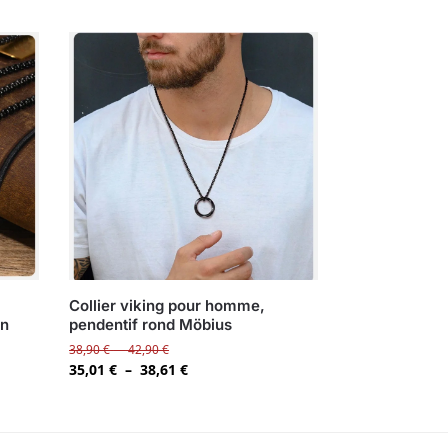
Collier viking pour homme,
on
pendentif rond Möbius
38,90
€
–
42,90
€
35,01
€
–
38,61
€