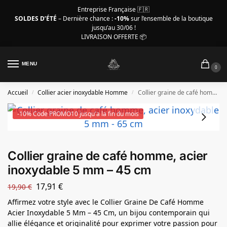
Entreprise Française 🇫🇷
SOLDES D’ÉTÉ
– Dernière chance :
-10%
sur l’ensemble de la boutique
jusqu’au 30/06 !
LIVRAISON OFFERTE 📦
MENU
0
Accueil
Collier acier inoxydable Homme
Collier graine de café homme, acier inoxydable 5 mm – 45 cm
/
/
-10% Code PROMO10 jusqu'a la fin du mois
Collier graine de café homme, acier
inoxydable 5 mm – 45 cm
17,91
€
19,90
€
Affirmez votre style avec le Collier Graine De Café Homme
Acier Inoxydable 5 Mm – 45 Cm, un bijou contemporain qui
allie élégance et originalité pour exprimer votre passion pour