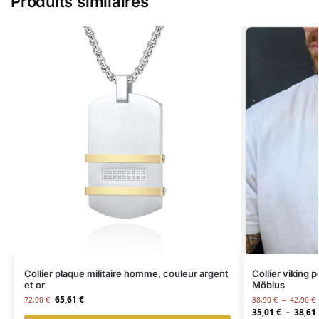
Produits similaires
Collier plaque militaire homme, couleur argent
Collier viking
et or
Möbius
65,61
€
72,90
€
38,90
€
–
42,90
€
35,01
€
–
38,61