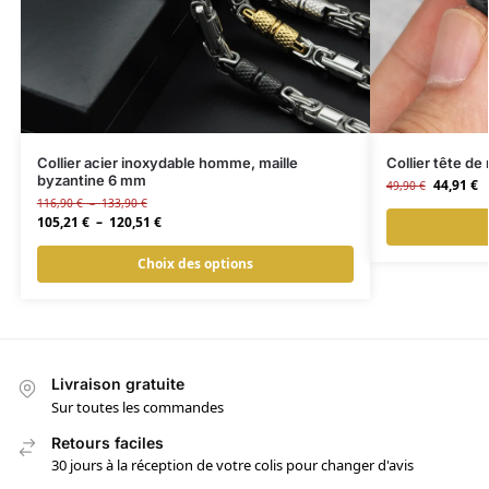
Collier acier inoxydable homme, maille
Collier tête d
byzantine 6 mm
44,91
€
49,90
€
116,90
€
–
133,90
€
105,21
€
–
120,51
€
Choix des options
Livraison gratuite
Sur toutes les commandes
Retours faciles
30 jours à la réception de votre colis pour changer d'avis