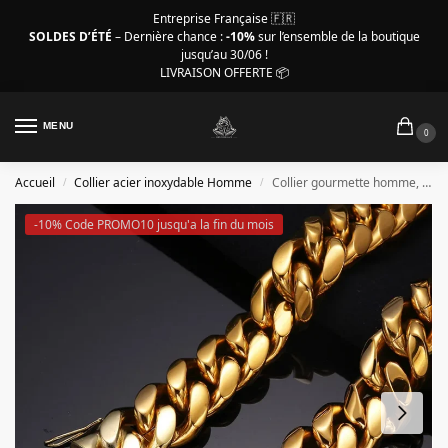
Entreprise Française 🇫🇷
SOLDES D’ÉTÉ
– Dernière chance :
-10%
sur l’ensemble de la boutique
jusqu’au 30/06 !
LIVRAISON OFFERTE 📦
MENU
0
Accueil
Collier acier inoxydable Homme
Collier gourmette homme, maille Cubaine couleur or
/
/
-10% Code PROMO10 jusqu'a la fin du mois