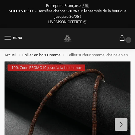
Entreprise Française 🇫🇷
SOLDES D’ÉTÉ
– Dernière chance :
-10%
sur l’ensemble de la boutique
jusqu’au 30/06 !
LIVRAISON OFFERTE 📦
MENU
0
Accueil
Collier en bois Homme
Collier surfeur homme, chaine en anneaux en bois
/
/
-10% Code PROMO10 jusqu'a la fin du mois