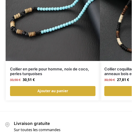
Collier en perle pour homme, noix de coco,
Collier coquil
perles turquoises
anneaux bois et
30,51
€
27,81
€
33,90
€
30,90
€
Ajouter au panier
Livraison gratuite
Sur toutes les commandes