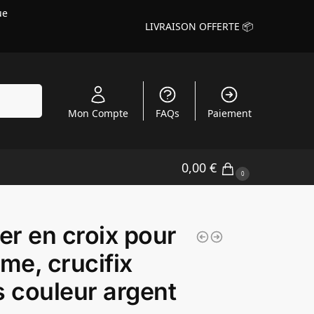
ue
LIVRAISON OFFERTE 📦
echerche
Mon Compte
FAQs
Paiement
0,00
€
0
ier en croix pour
e, crucifix
s couleur argent