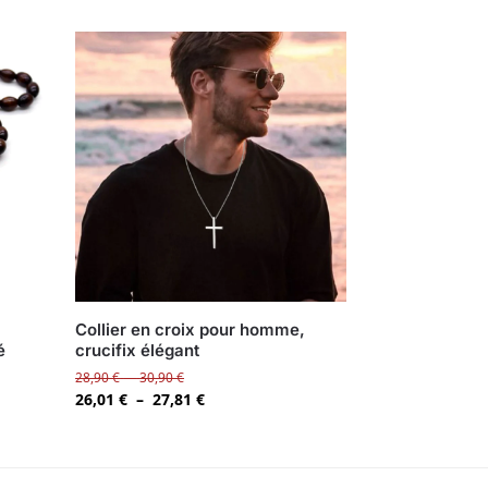
,
Collier en croix pour homme,
é
crucifix élégant
28,90
€
–
30,90
€
26,01
€
–
27,81
€