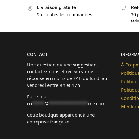
Livraison gratuite
Ret
Sur toutes les commandes
30 j
col
CONTACT
INFORM
Une question ou une suggestion,
À Propo
contactez-nous et recevrez une
Politiqu
réponse en moins de 24h du lundi au
Politiqu
vendredi entre 9h et 17h
Politiq
Par e-mail :
Conditio
co
*****
@
****************
me.com
Mention
Cette boutique appartient à une
entreprise française