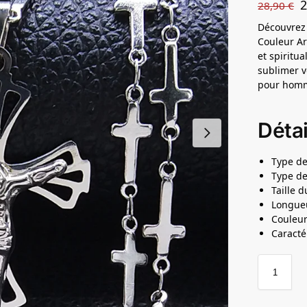
28,90
€
Découvrez 
Couleur Ar
et spiritua
sublimer v
pour hom
Détai
Type de
Type de
Taille 
Longueu
Couleur
Caracté