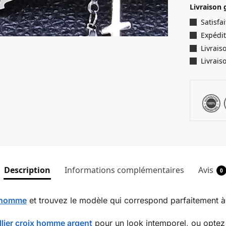
Livraison 
Satisf
Expédit
Livrais
Livrais
Description
Informations complémentaires
Avis
0
x homme
et trouvez le modèle qui correspond parfaitement à 
llier croix homme argent
pour un look intemporel, ou opte