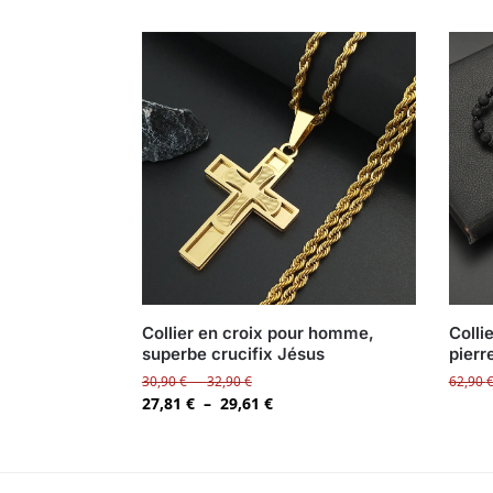
Collier en croix pour homme,
Colli
superbe crucifix Jésus
pierr
30,90
€
–
32,90
€
62,90
27,81
€
–
29,61
€