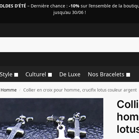
OLDES D’ÉTÉ
– Dernière chance :
-10%
sur l’ensemble de la boutiq
jusqu’au 30/06 !
R
Style
Culturel
De Luxe
Nos Bracelets
ix Homme
Collier en croix pour homme, crucifix lotus couleur argent
/
Coll
homm
lotu