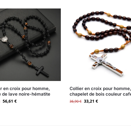
er en croix pour homme,
Collier en croix pour homme
e de lave noire-hématite
chapelet de bois couleur caf
56,61
€
33,21
€
€
36,90
€