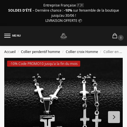
Entreprise Française 🇫🇷
SOLDES D’ÉTÉ
– Dernière chance :
-10%
sur l’ensemble de la boutique
jusqu’au 30/06 !
LIVRAISON OFFERTE 📦
MENU
0
Accueil
Collier pendentif homme
Collier croix Homme
Collier en croix pour homme, crucifix baroque couleur argent
/
/
/
-10% Code PROMO10 jusqu'a la fin du mois