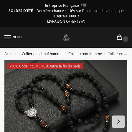
Entreprise Française 🇫🇷
SOLDES D’ÉTÉ
– Dernière chance :
-10%
sur l’ensemble de la boutique
jusqu’au 30/06 !
LIVRAISON OFFERTE 📦
MENU
0
Accueil
Collier pendentif homme
Collier croix Homme
Collier en croix pour homme, pierre de lave noire-hématite
/
/
/
-10% Code PROMO10 jusqu'a la fin du mois