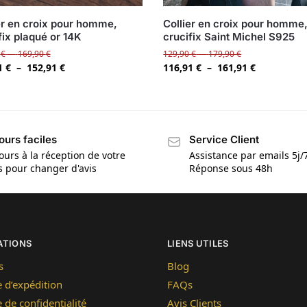
er en croix pour homme,
Collier en croix pour homme
fix plaqué or 14K
crucifix Saint Michel S925
0
€
–
169,90
€
129,90
€
–
179,90
€
1
€
–
152,91
€
116,91
€
–
161,91
€
ours faciles
Service Client
ours à la réception de votre
Assistance par emails 5j/
is pour changer d'avis
Réponse sous 48h
ATIONS
LIENS UTILES
s
Blog
e d’expédition
FAQs
e de confidentialité
Avis Clients