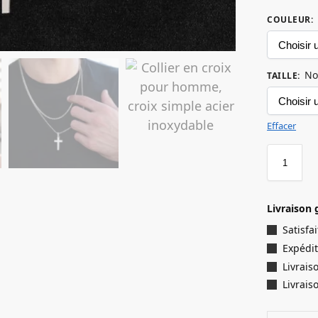
COULEUR
:
No
TAILLE
:
Effacer
Livraison 
Satisf
Expédit
Livrais
Livrais