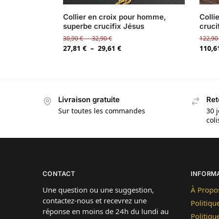
Collier en croix pour homme,
Colli
superbe crucifix Jésus
cruci
30,90
€
–
32,90
€
122,9
27,81
€
–
29,61
€
110,6
Livraison gratuite
Ret
Sur toutes les commandes
30 j
col
CONTACT
INFORM
Une question ou une suggestion,
À Propo
contactez-nous et recevrez une
Politiqu
réponse en moins de 24h du lundi au
Politiqu