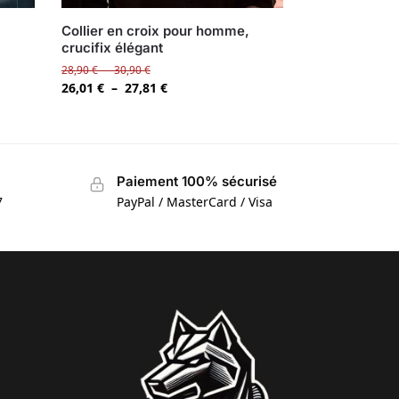
,
Collier en croix pour homme,
crucifix élégant
28,90
€
–
30,90
€
26,01
€
–
27,81
€
Paiement 100% sécurisé
7
PayPal / MasterCard / Visa