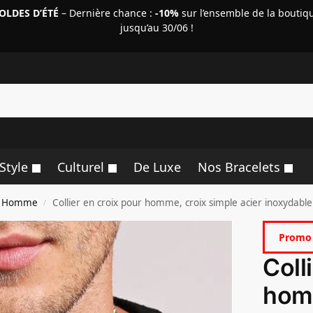
OLDES D’ÉTÉ
– Dernière chance :
-10%
sur l’ensemble de la boutiq
jusqu’au 30/06 !
R
Style
Culturel
De Luxe
Nos Bracelets
ix Homme
Collier en croix pour homme, croix simple acier inoxydable
/
Promo 
Coll
hom