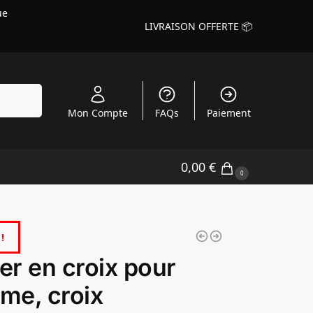
ue
LIVRAISON OFFERTE 📦
echerche
Mon Compte
FAQs
Paiement
0,00
€
0
!
ier en croix pour
me, croix