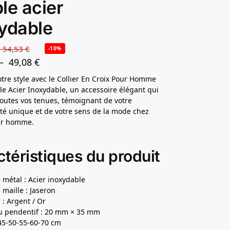
le acier
ydable
–
54,53
€
-10%
–
49,08
€
otre style avec le Collier En Croix Pour Homme
le Acier Inoxydable, un accessoire élégant qui
outes vos tenues, témoignant de votre
té unique et de votre sens de la mode chez
our homme.
téristiques du produit
 métal : Acier inoxydable
 maille : Jaseron
 : Argent / Or
du pendentif : 20 mm × 35 mm
: 45-50-55-60-70 cm