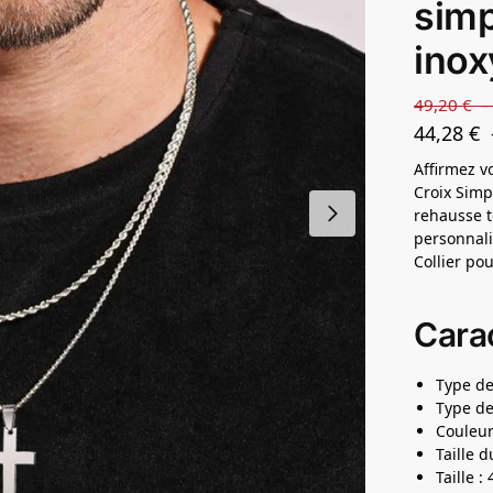
simp
inox
49,20
€
44,28
€
Affirmez v
Croix Simp
rehausse t
personnali
Collier p
Carac
Type de
Type de
Couleur
Taille 
Taille 